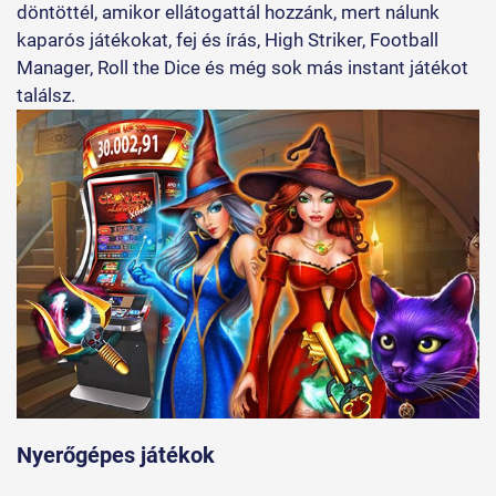
döntöttél, amikor ellátogattál hozzánk, mert nálunk
kaparós játékokat, fej és írás, High Striker, Football
Manager, Roll the Dice és még sok más instant játékot
találsz.
Nyerőgépes játékok