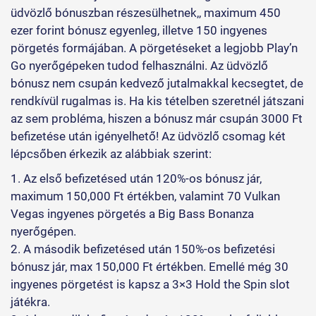
üdvözlő bónuszban részesülhetnek,, maximum 450
ezer forint bónusz egyenleg, illetve 150 ingyenes
pörgetés formájában. A pörgetéseket a legjobb Play’n
Go nyerőgépeken tudod felhasználni. Az üdvözlő
bónusz nem csupán kedvező jutalmakkal kecsegtet, de
rendkívül rugalmas is. Ha kis tételben szeretnél játszani
az sem probléma, hiszen a bónusz már csupán 3000 Ft
befizetése után igényelhető! Az üdvözlő csomag két
lépcsőben érkezik az alábbiak szerint:
Az első befizetésed után 120%-os bónusz jár,
maximum 150,000 Ft értékben, valamint 70 Vulkan
Vegas ingyenes pörgetés a Big Bass Bonanza
nyerőgépen.
A második befizetésed után 150%-os befizetési
bónusz jár, max 150,000 Ft értékben. Emellé még 30
ingyenes pörgetést is kapsz a 3×3 Hold the Spin slot
játékra.