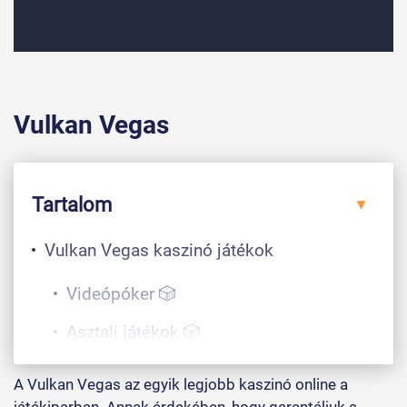
Vulkan Vegas
Tartalom
Vulkan Vegas kaszinó játékok
Videópóker 🎲
Asztali játékok 🎲
Online rulett 🎲
A Vulkan Vegas az egyik legjobb kaszinó online a