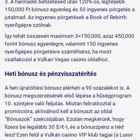
A harmadik befizetésed után 120%-os, legfeljebb
150,000 Ft bónusz egyenleg és 50 ingyenes pörgetés a
jutalmad. Az ingyenes pörgetések a Book of Rebirth
nyerőgépre szólnak.
Így tehát összesen maximum 3×150,000, azaz 450,000
forint bónusz egyenlegre, valamint 150 ingyenes
nyerőgépes pörgetésre számíthatsz, ha most
csatlakozol a Vulkan Vegas casino oldalhoz.
Heti bónusz és pénzvisszatérítés
A heti újratöltési bónusz elérheti a 90 százalékot is. A
bónusz megszerzésének első lépése a hűségprogram
10. szintjére való feljutás. Miután feliratkoztál a
promócióra, aktiválnod kell a bónuszt az oldal
“Bónuszok” szekciójában. Ezután megkérünk, hogy
fizess be legalább 30 $/€-t, és a bónuszpénz a tiéd
lesz! Ezen felül a Vulkán casino VIP klub tagjai (a Luxor