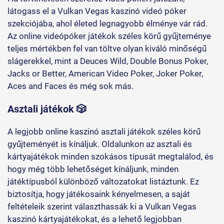
látogass el a Vulkan Vegas kaszinó videó póker
szekciójába, ahol életed legnagyobb élménye vár rád.
Az online videópóker játékok széles körű gyűjteménye
teljes mértékben fel van töltve olyan kiváló minőségű
slágerekkel, mint a Deuces Wild, Double Bonus Poker,
Jacks or Better, American Video Poker, Joker Poker,
Aces and Faces és még sok más.
Asztali játékok 🎲
A legjobb online kaszinó asztali játékok széles körű
gyűjteményét is kínáljuk. Oldalunkon az asztali és
kártyajátékok minden szokásos típusát megtalálod, és
hogy még több lehetőséget kínáljunk, minden
játéktípusból különböző változatokat listáztunk. Ez
biztosítja, hogy játékosaink kényelmesen, a saját
feltételeik szerint választhassák ki a Vulkan Vegas
kaszinó kártyajátékokat, és a lehető legjobban