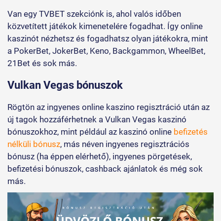
Van egy TVBET szekciónk is, ahol valós időben
közvetített játékok kimenetelére fogadhat. Így online
kaszinót nézhetsz és fogadhatsz olyan játékokra, mint
a PokerBet, JokerBet, Keno, Backgammon, WheelBet,
21Bet és sok más.
Vulkan Vegas bónuszok
Rögtön az ingyenes online kaszino regisztráció után az
új tagok hozzáférhetnek a Vulkan Vegas kaszinó
bónuszokhoz, mint például az kaszinó online
befizetés
nélküli bónusz
, más néven ingyenes regisztrációs
bónusz (ha éppen elérhető), ingyenes pörgetések,
befizetési bónuszok, cashback ajánlatok és még sok
más.