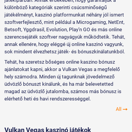
játékiparban. Annak érdekében, hogy garantáljuk a
Online blackjack 🎲
különböző kategóriák szerinti csúcsminőségű
Online póker 🎲
játékélményt, kaszinó platformunkat néhány jól ismert
szoftverfejlesztő, mint például a Microgaming, NetEnt,
Online Baccarat 🎲
Betsoft, Yggdrasil, Evolution, Play’n GO és más online
szerencsejáték szoftver nagyágyúk működtetik. Tehát,
Insta játékok 🎲
annak ellenére, hogy eléggé új online kaszinó vagyunk,
Nyerőgépes játékok
sok mindent élvezhetsz játék- és bónuszkínálatunkból.
Tehát, ha szeretsz bőséges online kaszino bónusz
Vulkan Vegas élő kaszinó
ajánlatokat kapni, akkor a Vulkan Vegas a megfelelő
hely számodra. Minden új tagunknak jövedelmező
TVBET
üdvözlő bónuszt kínálunk, és ha már belevetetted
magad az üdvözlő jutalomba, számos más bónusz is
Vulkan Vegas bónuszok
elérhető heti és havi rendszerességgel.
Üdvözlő csomag
All
Heti bónusz és pénzvisszatérítés
Vulkan Vegas kaszinó játékok
Hűségprogram