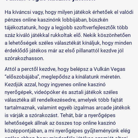
Ha kíváncsi vagy, hogy milyen játékok érhetőek el valódi
A Vulkan Vegas online kaszinó
pénzes online kaszinónk lobbijában, büszkén
használatának előnyei
tájékoztatunk, hogy a legjobb szoftverfejlesztők több
száz kiváló játékkal rukkoltak elő. Nekik köszönhetően
Miért ne kezdenél el valódi pénzt nyerni
a lehetőségek széles választékát kínáljuk, hogy minden
még ma?
érdeklődő játékos már az első pillanattól kezdve jól
szórakozhasson.
Attól a perctől kezdve, hogy belépsz a Vulkán Vegas
“előszobájába”, meglepődsz a kínálatunk méretén.
Kezdjük azzal, hogy ingyenes online kaszinó
nyerőgépek, videópóker és asztali játékok széles
választéka áll rendelkezésedre, amelyek több fajtát
tartalmaznak, valamint egyéb izgalmas arcade játékok
is várják a szórakozást. Tehát, bár a nyerőgépes
lehetőségek állnak az összes top online kaszinó
középpontjában, a mi nyerőgépes gyűjteményünk elég