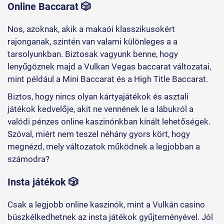
Online Baccarat 🎲
Nos, azoknak, akik a makaói klasszikusokért
rajonganak, szintén van valami különleges a a
tarsolyunkban. Biztosak vagyunk benne, hogy
lenyűgöznek majd a Vulkan Vegas baccarat változatai,
mint például a Mini Baccarat és a High Title Baccarat.
Biztos, hogy nincs olyan kártyajátékok és asztali
játékok kedvelője, akit ne vennének le a lábukról a
valódi pénzes online kaszinónkban kínált lehetőségek.
Szóval, miért nem teszel néhány gyors kört, hogy
megnézd, mely változatok működnek a legjobban a
számodra?
Insta játékok 🎲
Csak a legjobb online kaszinók, mint a Vulkán casino
büszkélkedhetnek az insta játékok gyűjteményével. Jól