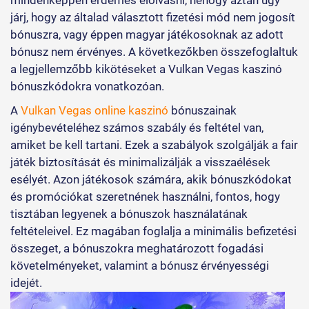
mindenképpen érdemes elolvasni, nehogy aztán úgy
járj, hogy az általad választott fizetési mód nem jogosít
bónuszra, vagy éppen magyar játékosoknak az adott
bónusz nem érvényes. A következőkben összefoglaltuk
a legjellemzőbb kikötéseket a Vulkan Vegas kaszinó
bónuszkódokra vonatkozóan.
A
Vulkan Vegas online kaszinó
bónuszainak
igénybevételéhez számos szabály és feltétel van,
amiket be kell tartani. Ezek a szabályok szolgálják a fair
játék biztosítását és minimalizálják a visszaélések
esélyét. Azon játékosok számára, akik bónuszkódokat
és promóciókat szeretnének használni, fontos, hogy
tisztában legyenek a bónuszok használatának
feltételeivel. Ez magában foglalja a minimális befizetési
összeget, a bónuszokra meghatározott fogadási
követelményeket, valamint a bónusz érvényességi
idejét.