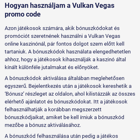
Hogyan használjam a Vulkan Vegas
promo code
Azon játékosok számára, akik bónuszkódokat és
promóciót szeretnének használni a Vulkan Vegas
online kaszinónál, pár fontos dolgot szem előtt kell
tartaniuk. A bónuszkódok használata elengedhetetlen
ahhoz, hogy a játékosok kihasználják a kaszinó által
kínált különféle jutalmakat és előnyöket.
A bónuszkódok aktiválása általában meglehetősen
egyszerű. Bejelentkezés után a játékosok kereshetik a
‘Bónusz’ részleget az oldalon, ahol kilistázzák az összes
elérhető ajánlatot és bónuszkódokat. Itt a játékosok
felhasználhatják a korábban megszerzett
bónuszkódjaikat, amiket be kell írniuk a bónuszkód
mezőbe a bónusz aktiválásához.
A bónuszkód felhasználása után pedig a játékos