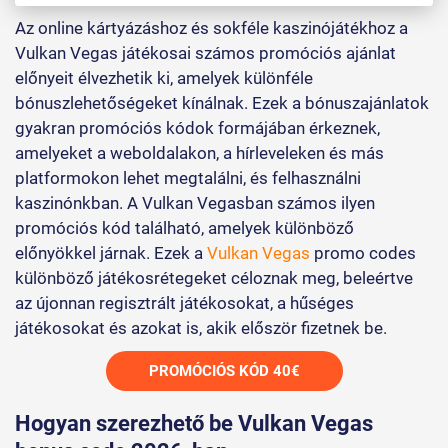
Bónusz Szabályok és Feltételek
Az online kártyázáshoz és sokféle kaszinójátékhoz a
Vulkan Vegas játékosai számos promóciós ajánlat
Vulkan Vegas Befizetési Bónusz Kódok
előnyeit élvezhetik ki, amelyek különféle
bónuszlehetőségeket kínálnak. Ezek a bónuszajánlatok
Zsebelj be remek bónuszokat promó
gyakran promóciós kódok formájában érkeznek,
kódokkal
amelyeket a weboldalakon, a hírleveleken és más
platformokon lehet megtalálni, és felhasználni
kaszinónkban. A Vulkan Vegasban számos ilyen
promóciós kód található, amelyek különböző
előnyökkel járnak. Ezek a
Vulkan Vegas
promo codes
különböző játékosrétegeket céloznak meg, beleértve
az újonnan regisztrált játékosokat, a hűséges
játékosokat és azokat is, akik először fizetnek be.
PROMÓCIÓS KÓD 40€
Hogyan szerezhető be Vulkan Vegas