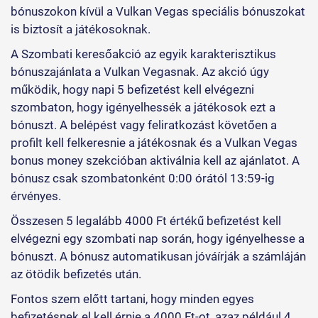
bónuszokon kívül a Vulkan Vegas speciális bónuszokat
is biztosít a játékosoknak.
A Szombati keresőakció az egyik karakterisztikus
bónuszajánlata a Vulkan Vegasnak. Az akció úgy
működik, hogy napi 5 befizetést kell elvégezni
szombaton, hogy igényelhessék a játékosok ezt a
bónuszt. A belépést vagy feliratkozást követően a
profilt kell felkeresnie a játékosnak és a Vulkan Vegas
bonus money szekcióban aktiválnia kell az ajánlatot. A
bónusz csak szombatonként 0:00 órától 13:59-ig
érvényes.
Összesen 5 legalább 4000 Ft értékű befizetést kell
elvégezni egy szombati nap során, hogy igényelhesse a
bónuszt. A bónusz automatikusan jóváírják a számláján
az ötödik befizetés után.
Fontos szem előtt tartani, hogy minden egyes
befizetésnek el kell érnie a 4000 Ft-ot, azaz például 4