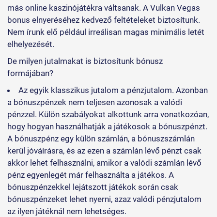
más online kaszinójátékra váltsanak. A Vulkan Vegas
bonus elnyeréséhez kedvező feltételeket biztosítunk.
Nem írunk elő például irreálisan magas minimális letét
elhelyezését.
De milyen jutalmakat is biztosítunk bónusz
formájában?
Az egyik klasszikus jutalom a pénzjutalom. Azonban
a bónuszpénzek nem teljesen azonosak a valódi
pénzzel. Külön szabályokat alkottunk arra vonatkozóan,
hogy hogyan használhatják a játékosok a bónuszpénzt.
A bónuszpénz egy külön számlán, a bónuszszámlán
kerül jóváírásra, és az ezen a számlán lévő pénzt csak
akkor lehet felhasználni, amikor a valódi számlán lévő
pénz egyenlegét már felhasználta a játékos. A
bónuszpénzekkel lejátszott játékok során csak
bónuszpénzeket lehet nyerni, azaz valódi pénzjutalom
az ilyen játéknál nem lehetséges.