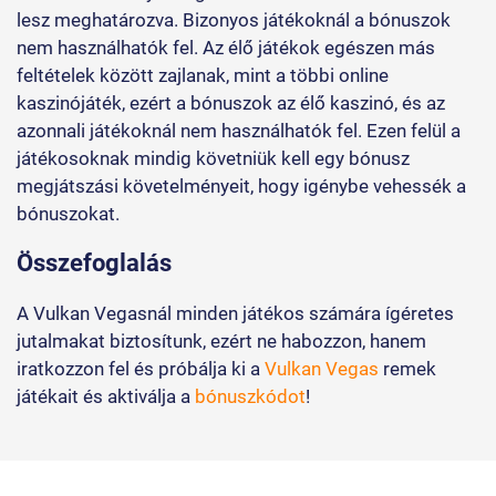
lesz meghatározva. Bizonyos játékoknál a bónuszok
nem használhatók fel. Az élő játékok egészen más
feltételek között zajlanak, mint a többi online
kaszinójáték, ezért a bónuszok az élő kaszinó, és az
azonnali játékoknál nem használhatók fel. Ezen felül a
játékosoknak mindig követniük kell egy bónusz
megjátszási követelményeit, hogy igénybe vehessék a
bónuszokat.
Összefoglalás
A Vulkan Vegasnál minden játékos számára ígéretes
jutalmakat biztosítunk, ezért ne habozzon, hanem
iratkozzon fel és próbálja ki a
Vulkan Vegas
remek
játékait és aktiválja a
bónuszkódot
!