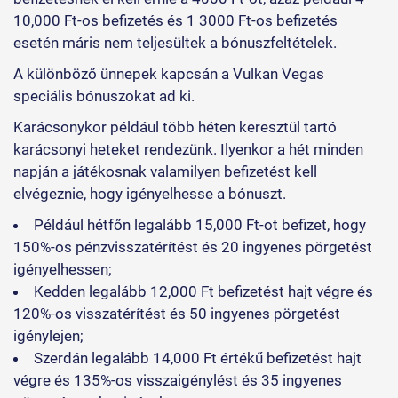
10,000 Ft-os befizetés és 1 3000 Ft-os befizetés
esetén máris nem teljesültek a bónuszfeltételek.
A különböző ünnepek kapcsán a Vulkan Vegas
speciális bónuszokat ad ki.
Karácsonykor például több héten keresztül tartó
karácsonyi heteket rendezünk. Ilyenkor a hét minden
napján a játékosnak valamilyen befizetést kell
elvégeznie, hogy igényelhesse a bónuszt.
Például hétfőn legalább 15,000 Ft-ot befizet, hogy
150%-os pénzvisszatérítést és 20 ingyenes pörgetést
igényelhessen;
Kedden legalább 12,000 Ft befizetést hajt végre és
120%-os visszatérítést és 50 ingyenes pörgetést
igénylejen;
Szerdán legalább 14,000 Ft értékű befizetést hajt
végre és 135%-os visszaigénylést és 35 ingyenes